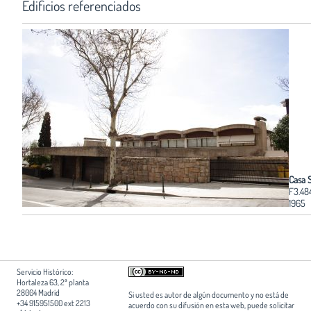
Edificios referenciados
Casa 
F3.48
1965
Servicio Histórico:
Hortaleza 63, 2ª planta
28004 Madrid
Si usted es autor de algún documento y no está de
+34 915951500 ext 2213
acuerdo con su difusión en esta web, puede solicitar