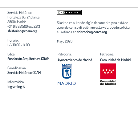
Servicio Histórico:
Hortaleza 63, 2ª planta
28004 Madrid
Si usted es autor de algún documento y no está de
+34 915951500 ext 2213
acuerdo con su difusión en esta web, puede solicitar
shistorico@coam.org
su retirada en
shistorico@coam.org
Horario:
Mayo 2026
L-V 10.00 - 14.00
Edita:
Patrocina:
Patrocina:
Fundación Arquitectura COAM
Ayuntamiento de Madrid
Comunidad de Madrid
Coordinación:
Servicio Histórico COAM
Informática:
Ingra - Ingrid