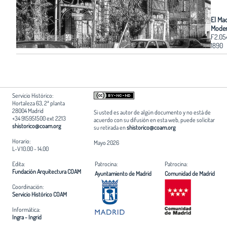
El Ma
Mode
F2.05
1890
Servicio Histórico:
Hortaleza 63, 2ª planta
28004 Madrid
Si usted es autor de algún documento y no está de
+34 915951500 ext 2213
acuerdo con su difusión en esta web, puede solicitar
shistorico@coam.org
su retirada en
shistorico@coam.org
Horario:
Mayo 2026
L-V 10.00 - 14.00
Edita:
Patrocina:
Patrocina:
Fundación Arquitectura COAM
Ayuntamiento de Madrid
Comunidad de Madrid
Coordinación:
Servicio Histórico COAM
Informática:
Ingra - Ingrid