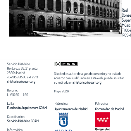
Real
Conse
Super
Músic
F1.084
1769-
Servicio Histórico:
Hortaleza 63, 2ª planta
28004 Madrid
Si usted es autor de algún documento y no está de
+34 915951500 ext 2213
acuerdo con su difusión en esta web, puede solicitar
shistorico@coam.org
su retirada en
shistorico@coam.org
Horario:
Mayo 2026
L-V 10.00 - 14.00
Edita:
Patrocina:
Patrocina:
Fundación Arquitectura COAM
Ayuntamiento de Madrid
Comunidad de Madrid
Coordinación:
Servicio Histórico COAM
Informática: