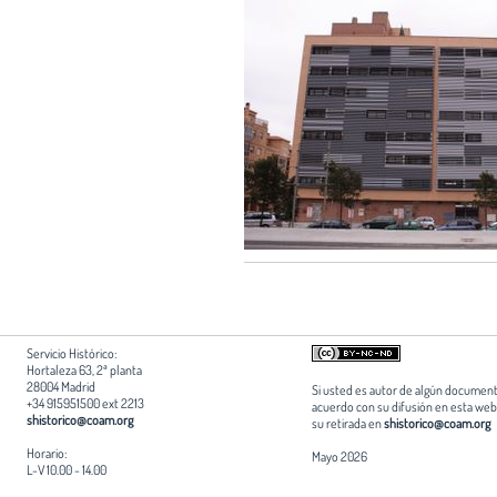
Servicio Histórico:
Hortaleza 63, 2ª planta
28004 Madrid
Si usted es autor de algún document
+34 915951500 ext 2213
acuerdo con su difusión en esta web,
shistorico@coam.org
su retirada en
shistorico@coam.org
Horario:
Mayo 2026
L-V 10.00 - 14.00