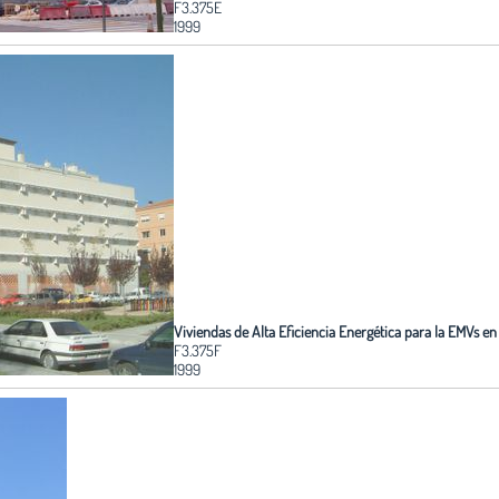
F3.375E
1999
Viviendas de Alta Eficiencia Energética para la EMVs en 
F3.375F
1999