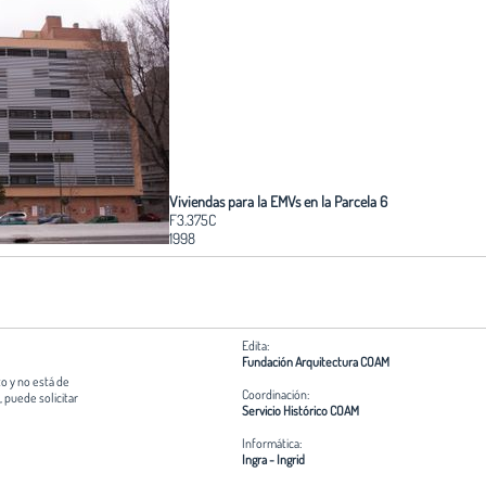
Viviendas para la EMVs en la Parcela 6
F3.375C
1998
Edita:
Fundación Arquitectura COAM
o y no está de
Coordinación:
 puede solicitar
Servicio Histórico COAM
Informática:
Ingra - Ingrid