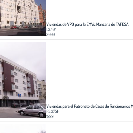
Viviendas de VPO para la EMVs. Manzana de TAFESA
L3.404
2000
Viviendas para el Patronato de Casas de Funcionarios M
F3.375H
1999