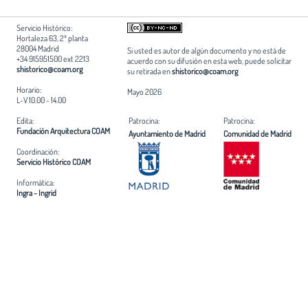
Servicio Histórico:
Hortaleza 63, 2ª planta
28004 Madrid
Si usted es autor de algún documento y no está de
+34 915951500 ext 2213
acuerdo con su difusión en esta web, puede solicitar
shistorico@coam.org
su retirada en
shistorico@coam.org
Horario:
Mayo 2026
L-V 10.00 - 14.00
Edita:
Patrocina:
Patrocina:
Fundación Arquitectura COAM
Ayuntamiento de Madrid
Comunidad de Madrid
Coordinación:
Servicio Histórico COAM
Informática:
Ingra - Ingrid