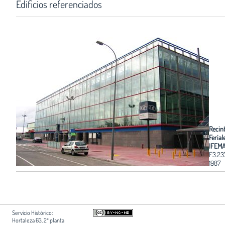
Edificios referenciados
Recin
Ferial
IFEM
F3.23
1987
Servicio Histórico:
Hortaleza 63, 2ª planta