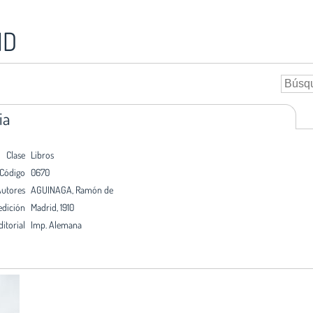
ID
ia
Clase
Libros
Código
0670
utores
AGUINAGA, Ramón de
edición
Madrid, 1910
ditorial
Imp. Alemana