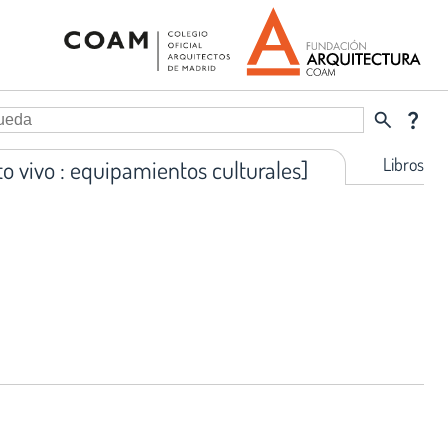
search
question_mark
Libros
o vivo : equipamientos culturales]