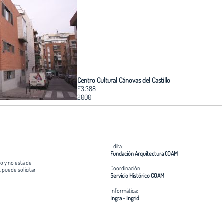
Centro Cultural Cánovas del Castillo
F3.388
2000
Edita:
Fundación Arquitectura COAM
o y no está de
Coordinación:
 puede solicitar
Servicio Histórico COAM
Informática:
Ingra - Ingrid