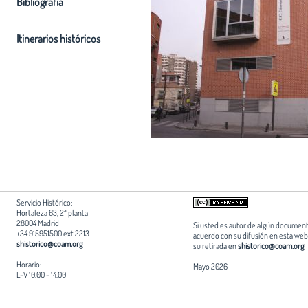
Bibliografia
Itinerarios históricos
Servicio Histórico:
Hortaleza 63, 2ª planta
28004 Madrid
Si usted es autor de algún document
+34 915951500 ext 2213
acuerdo con su difusión en esta web,
shistorico@coam.org
su retirada en
shistorico@coam.org
Horario:
Mayo 2026
L-V 10.00 - 14.00