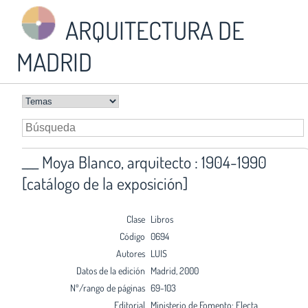
ARQUITECTURA DE
MADRID
___ Moya Blanco, arquitecto : 1904-1990
[catálogo de la exposición]
Clase
Libros
Código
0694
Autores
LUIS
Datos de la edición
Madrid, 2000
Nº/rango de páginas
69-103
Editorial
Ministerio de Fomento; Electa