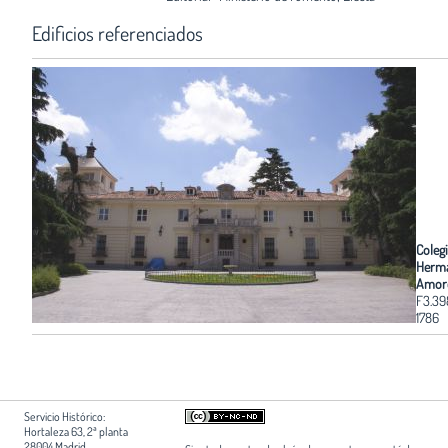
Edificios referenciados
Coleg
Herm
Amor
F3.3
1786
Servicio Histórico:
Hortaleza 63, 2ª planta
28004 Madrid