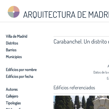
ARQUITECTURA DE MADR
Villa de Madrid
Carabanchel. Un distrito 
Distritos
Barrios
Municipios
A
Edificios por nombre
Datos de la 
Edificios por fecha
E
Edificios referenciados
Autores
Callejero
Tipologías