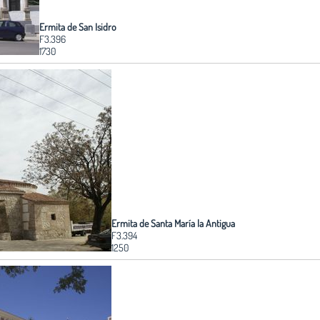
Ermita de San Isidro
F3.396
1730
Ermita de Santa María la Antigua
F3.394
1250