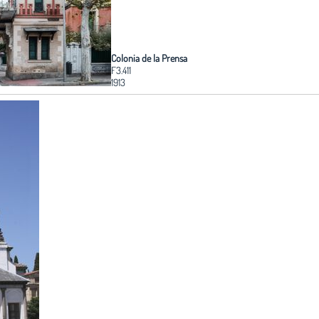
Colonia de la Prensa
F3.411
1913