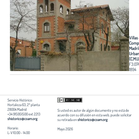
Villas
Comp
Madri
Urban
(C.M.U
F3.07
1894
Servicio Histórico:
Hortaleza 63, 2ª planta
28004 Madrid
Si usted es autor de algún documento y no está de
+34 915951500 ext 2213
acuerdo con su difusión en esta web, puede solicitar
shistorico@coam.org
su retirada en
shistorico@coam.org
Horario:
Mayo 2026
L-V 10.00 - 14.00