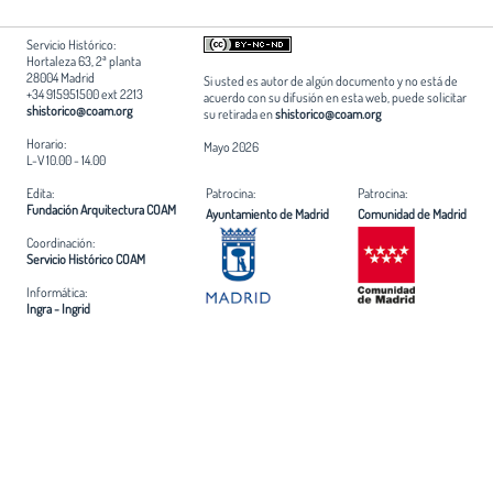
Servicio Histórico:
Hortaleza 63, 2ª planta
28004 Madrid
Si usted es autor de algún documento y no está de
+34 915951500 ext 2213
acuerdo con su difusión en esta web, puede solicitar
shistorico@coam.org
su retirada en
shistorico@coam.org
Horario:
Mayo 2026
L-V 10.00 - 14.00
Edita:
Patrocina:
Patrocina:
Fundación Arquitectura COAM
Ayuntamiento de Madrid
Comunidad de Madrid
Coordinación:
Servicio Histórico COAM
Informática:
Ingra - Ingrid