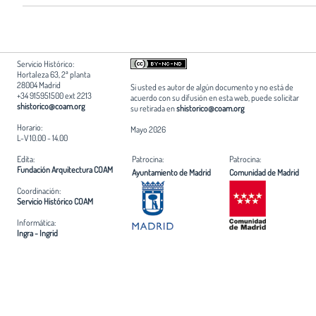
Servicio Histórico:
Hortaleza 63, 2ª planta
28004 Madrid
Si usted es autor de algún documento y no está de
+34 915951500 ext 2213
acuerdo con su difusión en esta web, puede solicitar
shistorico@coam.org
su retirada en
shistorico@coam.org
Horario:
Mayo 2026
L-V 10.00 - 14.00
Edita:
Patrocina:
Patrocina:
Fundación Arquitectura COAM
Ayuntamiento de Madrid
Comunidad de Madrid
Coordinación:
Servicio Histórico COAM
Informática:
Ingra - Ingrid