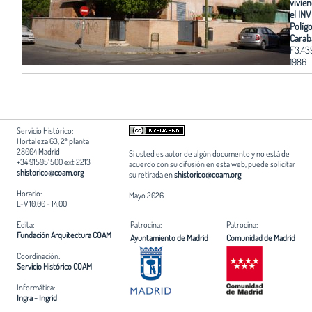
vivie
el INV
Políg
Carab
F3.43
1986
Servicio Histórico:
Hortaleza 63, 2ª planta
28004 Madrid
Si usted es autor de algún documento y no está de
+34 915951500 ext 2213
acuerdo con su difusión en esta web, puede solicitar
shistorico@coam.org
su retirada en
shistorico@coam.org
Horario:
Mayo 2026
L-V 10.00 - 14.00
Edita:
Patrocina:
Patrocina:
Fundación Arquitectura COAM
Ayuntamiento de Madrid
Comunidad de Madrid
Coordinación:
Servicio Histórico COAM
Informática:
Ingra - Ingrid