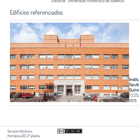
Editorial
Universitat Politécnica de València
Edificios referenciados
Instit
Facul
Químic
F2.2
1928
Servicio Histórico:
Hortaleza 63, 2ª planta