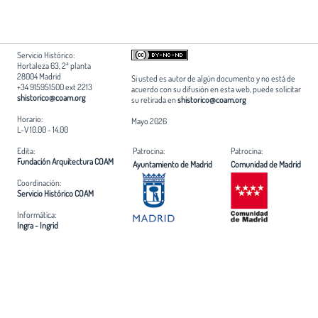
Servicio Histórico:
Hortaleza 63, 2ª planta
28004 Madrid
Si usted es autor de algún documento y no está de
+34 915951500 ext 2213
acuerdo con su difusión en esta web, puede solicitar
shistorico@coam.org
su retirada en
shistorico@coam.org
Horario:
Mayo 2026
L-V 10.00 - 14.00
Edita:
Patrocina:
Patrocina:
Fundación Arquitectura COAM
Ayuntamiento de Madrid
Comunidad de Madrid
Coordinación:
Servicio Histórico COAM
Informática:
Ingra - Ingrid