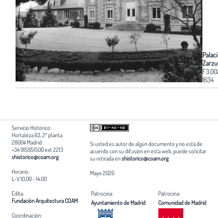
Palaci
Zarzu
F3.00
1634
Servicio Histórico:
Hortaleza 63, 2ª planta
28004 Madrid
Si usted es autor de algún documento y no está de
+34 915951500 ext 2213
acuerdo con su difusión en esta web, puede solicitar
shistorico@coam.org
su retirada en
shistorico@coam.org
Horario:
Mayo 2026
L-V 10.00 - 14.00
Edita:
Patrocina:
Patrocina:
Fundación Arquitectura COAM
Ayuntamiento de Madrid
Comunidad de Madrid
Coordinación: