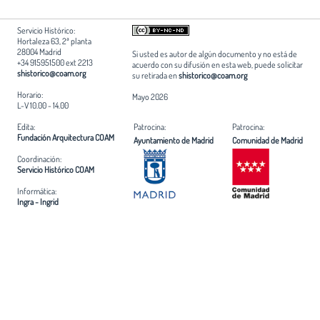
Servicio Histórico:
Hortaleza 63, 2ª planta
28004 Madrid
Si usted es autor de algún documento y no está de
+34 915951500 ext 2213
acuerdo con su difusión en esta web, puede solicitar
shistorico@coam.org
su retirada en
shistorico@coam.org
Horario:
Mayo 2026
L-V 10.00 - 14.00
Edita:
Patrocina:
Patrocina:
Fundación Arquitectura COAM
Ayuntamiento de Madrid
Comunidad de Madrid
Coordinación:
Servicio Histórico COAM
Informática:
Ingra - Ingrid