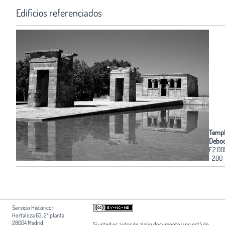
Edificios referenciados
Templ
Debo
F2.00
-200
Servicio Histórico:
Hortaleza 63, 2ª planta
28004 Madrid
Si usted es autor de algún documento y no está de