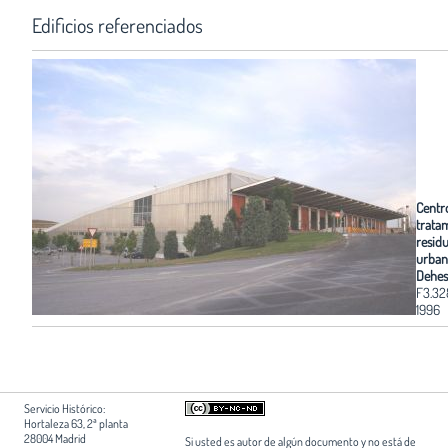
Edificios referenciados
Centr
trata
residu
urban
Dehes
F3.3
1996
Servicio Histórico:
Hortaleza 63, 2ª planta
28004 Madrid
Si usted es autor de algún documento y no está de