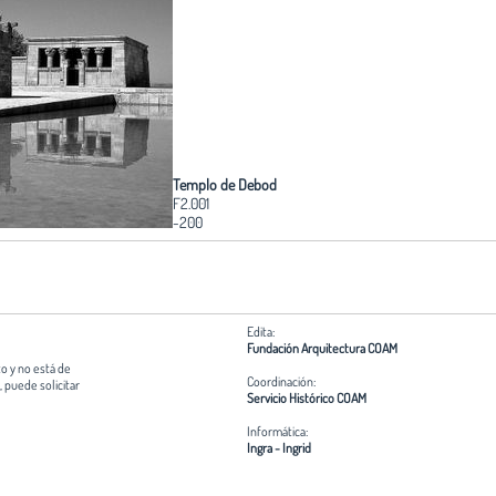
Templo de Debod
F2.001
-200
Edita:
Fundación Arquitectura COAM
o y no está de
Coordinación:
 puede solicitar
Servicio Histórico COAM
Informática:
Ingra - Ingrid