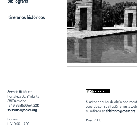
Bibliografia
Itinerarios históricos
Servicio Histórico:
Hortaleza 63, 2ª planta
28004 Madrid
Si usted es autor de algún document
+34 915951500 ext 2213
acuerdo con su difusión en esta web,
shistorico@coam.org
su retirada en
shistorico@coam.org
Horario:
Mayo 2026
L-V 10.00 - 14.00