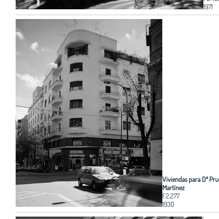
1971
Viviendas para Dª Pr
Martínez
F2.277
1930