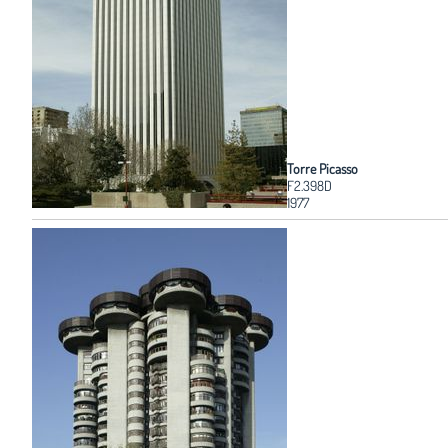
Torre Picasso
F2.398D
1977