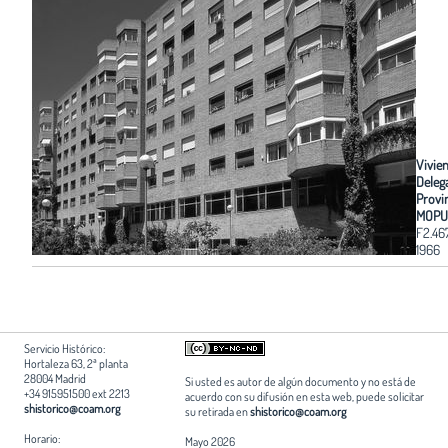
Vivie
Deleg
Provin
MOPU
F2.46
1966
Servicio Histórico:
Hortaleza 63, 2ª planta
28004 Madrid
Si usted es autor de algún documento y no está de
+34 915951500 ext 2213
acuerdo con su difusión en esta web, puede solicitar
shistorico@coam.org
su retirada en
shistorico@coam.org
Horario:
Mayo 2026