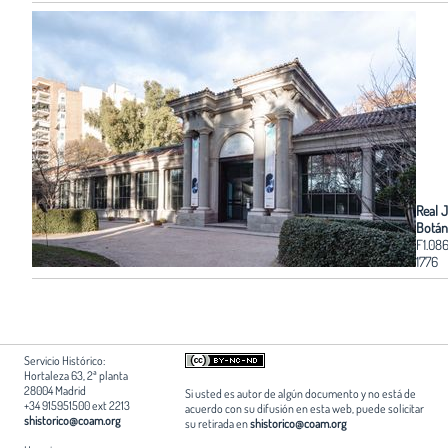
Real 
Botán
F1.08
1776
Servicio Histórico:
Hortaleza 63, 2ª planta
28004 Madrid
Si usted es autor de algún documento y no está de
+34 915951500 ext 2213
acuerdo con su difusión en esta web, puede solicitar
shistorico@coam.org
su retirada en
shistorico@coam.org