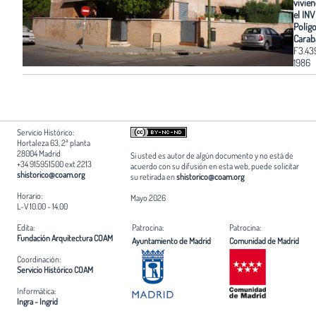
vivie
el INV
Políg
Carab
F3.43
1986
Servicio Histórico:
Hortaleza 63, 2ª planta
28004 Madrid
Si usted es autor de algún documento y no está de
+34 915951500 ext 2213
acuerdo con su difusión en esta web, puede solicitar
shistorico@coam.org
su retirada en
shistorico@coam.org
Horario:
Mayo 2026
L-V 10.00 - 14.00
Edita:
Patrocina:
Patrocina:
Fundación Arquitectura COAM
Ayuntamiento de Madrid
Comunidad de Madrid
Coordinación:
Servicio Histórico COAM
Informática:
Ingra - Ingrid