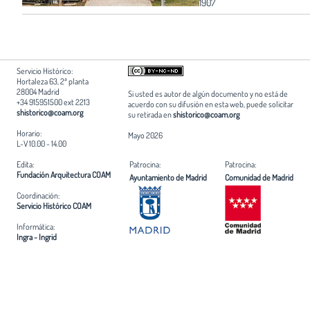
1907
Servicio Histórico:
Hortaleza 63, 2ª planta
28004 Madrid
Si usted es autor de algún documento y no está de
+34 915951500 ext 2213
acuerdo con su difusión en esta web, puede solicitar
shistorico@coam.org
su retirada en
shistorico@coam.org
Horario:
Mayo 2026
L-V 10.00 - 14.00
Edita:
Patrocina:
Patrocina:
Fundación Arquitectura COAM
Ayuntamiento de Madrid
Comunidad de Madrid
Coordinación:
Servicio Histórico COAM
Informática:
Ingra - Ingrid