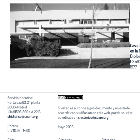
Casa 
en la 
Diplo
F3.49
1977
Servicio Histórico:
Hortaleza 63, 2ª planta
28004 Madrid
Si usted es autor de algún documento y no está de
+34 915951500 ext 2213
acuerdo con su difusión en esta web, puede solicitar
shistorico@coam.org
su retirada en
shistorico@coam.org
Horario:
Mayo 2026
L-V 10.00 - 14.00
Edita:
Patrocina:
Patrocina: