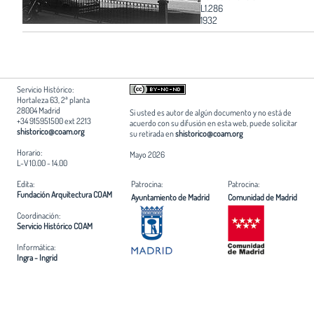
L1.286
1932
Servicio Histórico:
Hortaleza 63, 2ª planta
28004 Madrid
Si usted es autor de algún documento y no está de
+34 915951500 ext 2213
acuerdo con su difusión en esta web, puede solicitar
shistorico@coam.org
su retirada en
shistorico@coam.org
Horario:
Mayo 2026
L-V 10.00 - 14.00
Edita:
Patrocina:
Patrocina:
Fundación Arquitectura COAM
Ayuntamiento de Madrid
Comunidad de Madrid
Coordinación:
Servicio Histórico COAM
Informática:
Ingra - Ingrid