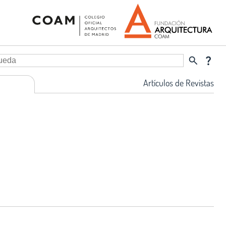
search
question_mark
Artículos de Revistas