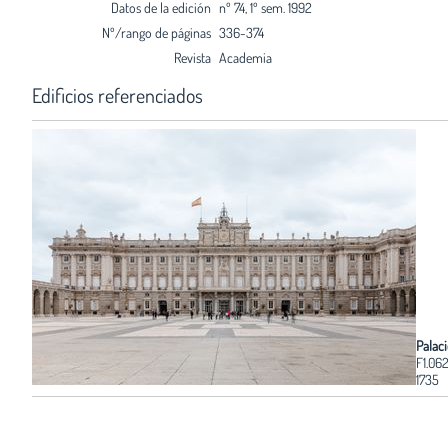
Datos de la edición
nº 74, 1º sem. 1992
Nº/rango de páginas
336-374
Revista
Academia
Edificios referenciados
Palaci
F1.06
1735