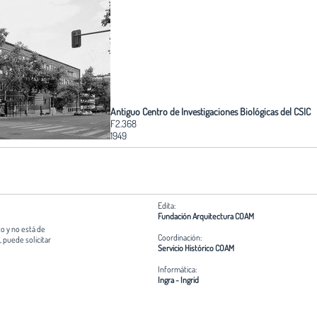
Antiguo Centro de Investigaciones Biológicas del CSIC
F2.368
1949
Edita:
Fundación Arquitectura COAM
o y no está de
Coordinación:
 puede solicitar
Servicio Histórico COAM
Informática:
Ingra - Ingrid