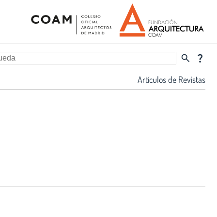
search
question_mark
Artículos de Revistas