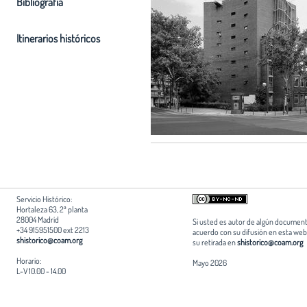
Bibliografia
Itinerarios históricos
Servicio Histórico:
Hortaleza 63, 2ª planta
28004 Madrid
Si usted es autor de algún document
+34 915951500 ext 2213
acuerdo con su difusión en esta web,
shistorico@coam.org
su retirada en
shistorico@coam.org
Horario:
Mayo 2026
L-V 10.00 - 14.00