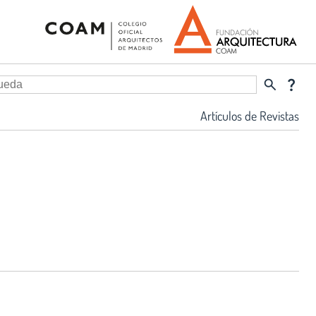
search
question_mark
Artículos de Revistas