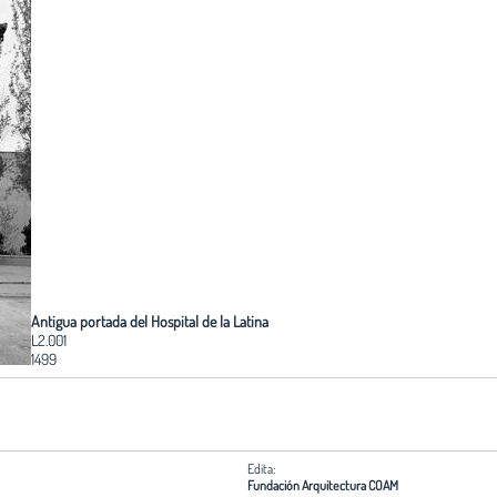
Antigua portada del Hospital de la Latina
L2.001
1499
Edita:
Fundación Arquitectura COAM