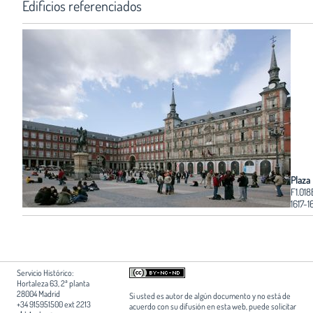
Edificios referenciados
Plaza
F1.018
1617-1
Servicio Histórico:
Hortaleza 63, 2ª planta
28004 Madrid
Si usted es autor de algún documento y no está de
+34 915951500 ext 2213
acuerdo con su difusión en esta web, puede solicitar