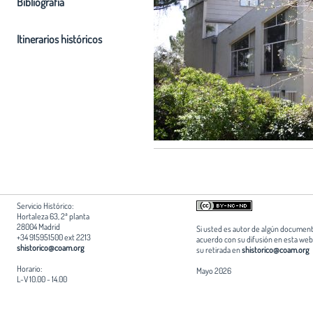
Bibliografia
Itinerarios históricos
Servicio Histórico:
Hortaleza 63, 2ª planta
28004 Madrid
Si usted es autor de algún document
+34 915951500 ext 2213
acuerdo con su difusión en esta web,
shistorico@coam.org
su retirada en
shistorico@coam.org
Horario:
Mayo 2026
L-V 10.00 - 14.00