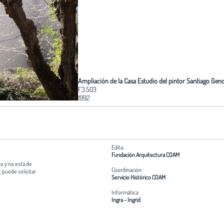
Ampliación de la Casa Estudio del pintor Santiago Gen
F3.503
1992
Edita:
Fundación Arquitectura COAM
o y no está de
Coordinación:
 puede solicitar
Servicio Histórico COAM
Informática:
Ingra - Ingrid