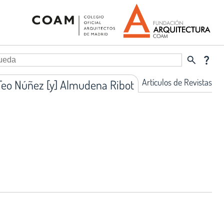
search
question_mark
Artículos de Revistas
 Teo Núñez [y] Almudena Ribot