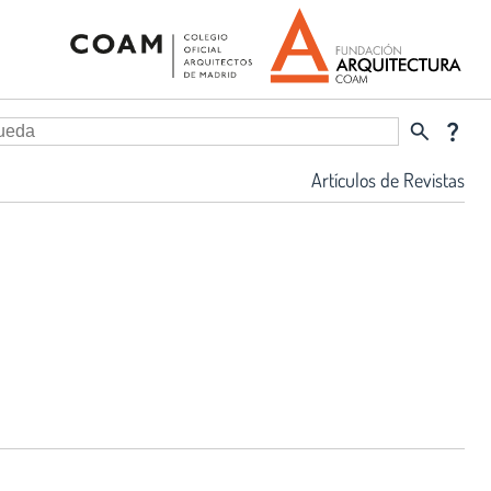
search
question_mark
Artículos de Revistas