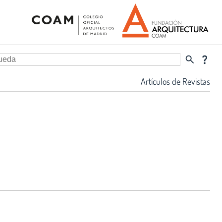
search
question_mark
Artículos de Revistas