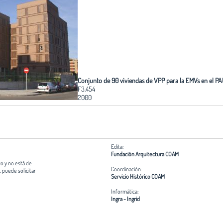
Conjunto de 90 viviendas de VPP para la EMVs en el P
F3.454
2000
Edita:
Fundación Arquitectura COAM
o y no está de
Coordinación:
 puede solicitar
Servicio Histórico COAM
Informática:
Ingra - Ingrid