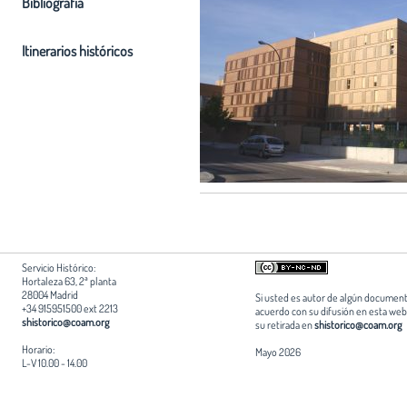
Bibliografia
Itinerarios históricos
Servicio Histórico:
Hortaleza 63, 2ª planta
28004 Madrid
Si usted es autor de algún document
+34 915951500 ext 2213
acuerdo con su difusión en esta web,
shistorico@coam.org
su retirada en
shistorico@coam.org
Horario:
Mayo 2026
L-V 10.00 - 14.00