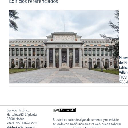
Edificios referenciados
Museo
del Pr
Edific
Villa
F1.091
1785-
Servicio Histórico:
Hortaleza 63, 2ª planta
28004 Madrid
Si usted es autor de algún documento y no está de
+34 915951500 ext 2213
acuerdo con su difusión en esta web, puede solicitar
shistorico@coam.org