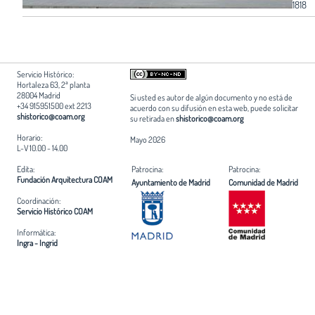
1818
Servicio Histórico:
Hortaleza 63, 2ª planta
28004 Madrid
Si usted es autor de algún documento y no está de
+34 915951500 ext 2213
acuerdo con su difusión en esta web, puede solicitar
shistorico@coam.org
su retirada en
shistorico@coam.org
Horario:
Mayo 2026
L-V 10.00 - 14.00
Edita:
Patrocina:
Patrocina:
Fundación Arquitectura COAM
Ayuntamiento de Madrid
Comunidad de Madrid
Coordinación:
Servicio Histórico COAM
Informática:
Ingra - Ingrid