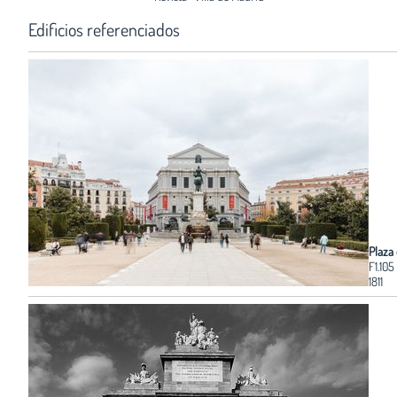
Edificios referenciados
Plaza
F1.105
1811