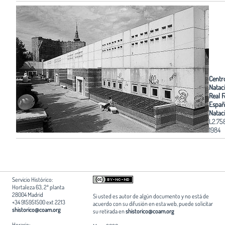
Centr
Natac
Real 
Españ
Natac
L2.75
1984
Servicio Histórico:
Hortaleza 63, 2ª planta
28004 Madrid
Si usted es autor de algún documento y no está de
+34 915951500 ext 2213
acuerdo con su difusión en esta web, puede solicitar
shistorico@coam.org
su retirada en
shistorico@coam.org
Horario: