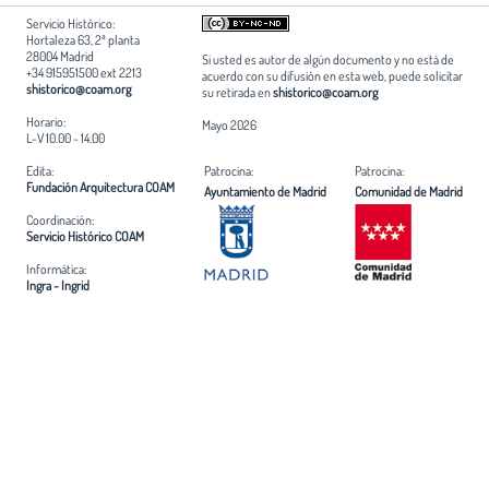
Servicio Histórico:
Hortaleza 63, 2ª planta
28004 Madrid
Si usted es autor de algún documento y no está de
+34 915951500 ext 2213
acuerdo con su difusión en esta web, puede solicitar
shistorico@coam.org
su retirada en
shistorico@coam.org
Horario:
Mayo 2026
L-V 10.00 - 14.00
Edita:
Patrocina:
Patrocina:
Fundación Arquitectura COAM
Ayuntamiento de Madrid
Comunidad de Madrid
Coordinación:
Servicio Histórico COAM
Informática:
Ingra - Ingrid