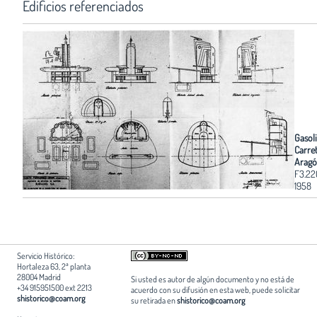
Edificios referenciados
Gasoli
Carre
Arag
F3.22
1958
Servicio Histórico:
Hortaleza 63, 2ª planta
28004 Madrid
Si usted es autor de algún documento y no está de
+34 915951500 ext 2213
acuerdo con su difusión en esta web, puede solicitar
shistorico@coam.org
su retirada en
shistorico@coam.org