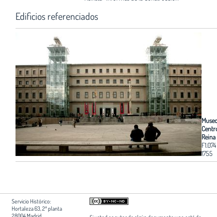
Edificios referenciados
Museo
Centr
Reina
F1.074
1755
Servicio Histórico:
Hortaleza 63, 2ª planta
28004 Madrid