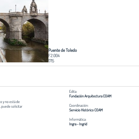
Puente de Toledo
F2.004
1715
Edita:
Fundación Arquitectura COAM
o y no está de
Coordinación:
 puede solicitar
Servicio Histórico COAM
Informática:
Ingra - Ingrid