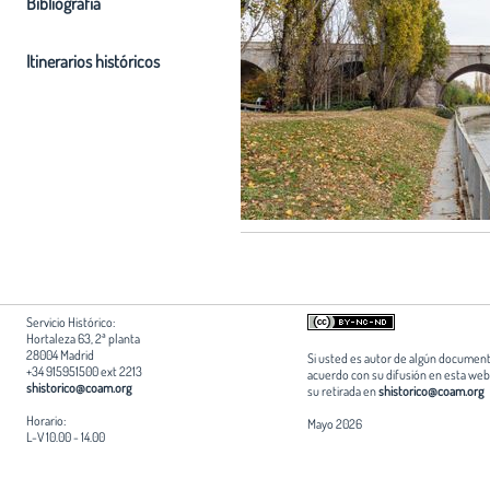
Bibliografia
Itinerarios históricos
Servicio Histórico:
Hortaleza 63, 2ª planta
28004 Madrid
Si usted es autor de algún document
+34 915951500 ext 2213
acuerdo con su difusión en esta web,
shistorico@coam.org
su retirada en
shistorico@coam.org
Horario:
Mayo 2026
L-V 10.00 - 14.00