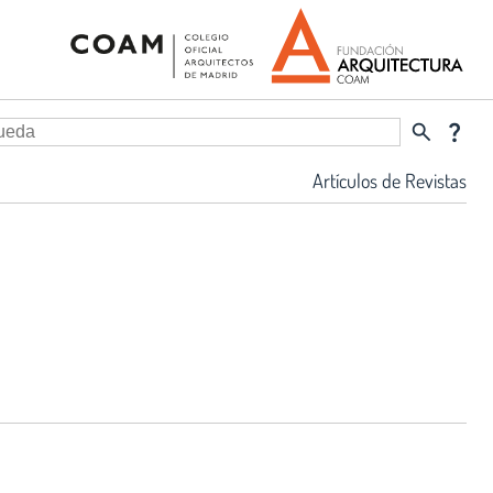
search
question_mark
Artículos de Revistas