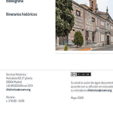
Bibliografia
Itinerarios históricos
Servicio Histórico:
Hortaleza 63, 2ª planta
28004 Madrid
Si usted es autor de algún document
+34 915951500 ext 2213
acuerdo con su difusión en esta web,
shistorico@coam.org
su retirada en
shistorico@coam.org
Horario:
Mayo 2026
L-V 10.00 - 14.00