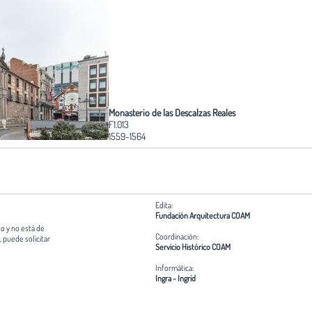
Monasterio de las Descalzas Reales
F1.013
1559-1564
Edita:
Fundación Arquitectura COAM
o y no está de
Coordinación:
 puede solicitar
Servicio Histórico COAM
Informática:
Ingra - Ingrid