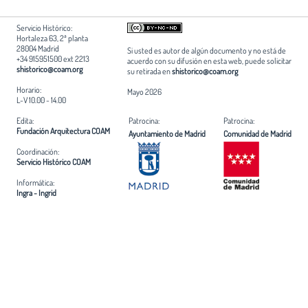
Servicio Histórico:
Hortaleza 63, 2ª planta
28004 Madrid
Si usted es autor de algún documento y no está de
+34 915951500 ext 2213
acuerdo con su difusión en esta web, puede solicitar
shistorico@coam.org
su retirada en
shistorico@coam.org
Horario:
Mayo 2026
L-V 10.00 - 14.00
Edita:
Patrocina:
Patrocina:
Fundación Arquitectura COAM
Ayuntamiento de Madrid
Comunidad de Madrid
Coordinación:
Servicio Histórico COAM
Informática:
Ingra - Ingrid