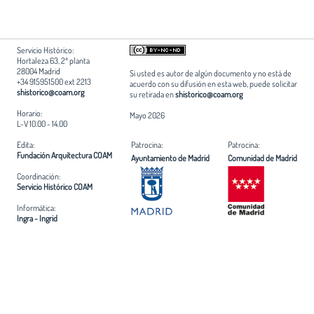
Servicio Histórico:
Hortaleza 63, 2ª planta
28004 Madrid
Si usted es autor de algún documento y no está de
+34 915951500 ext 2213
acuerdo con su difusión en esta web, puede solicitar
shistorico@coam.org
su retirada en
shistorico@coam.org
Horario:
Mayo 2026
L-V 10.00 - 14.00
Edita:
Patrocina:
Patrocina:
Fundación Arquitectura COAM
Ayuntamiento de Madrid
Comunidad de Madrid
Coordinación:
Servicio Histórico COAM
Informática:
Ingra - Ingrid