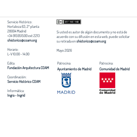
Servicio Histórico:
Hortaleza 63, 2ª planta
28004 Madrid
Si usted es autor de algún documento y no está de
+34 915951500 ext 2213
acuerdo con su difusión en esta web, puede solicitar
shistorico@coam.org
su retirada en
shistorico@coam.org
Horario:
Mayo 2026
L-V 10.00 - 14.00
Edita:
Patrocina:
Patrocina:
Fundación Arquitectura COAM
Ayuntamiento de Madrid
Comunidad de Madrid
Coordinación:
Servicio Histórico COAM
Informática:
Ingra - Ingrid