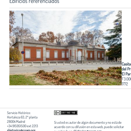
Edificios referenciados
Casita
del Pr
El Pa
F3.00
1772
Servicio Histórico:
Hortaleza 63, 2ª planta
28004 Madrid
Si usted es autor de algún documento y no está de
+34 915951500 ext 2213
acuerdo con su difusión en esta web, puede solicitar
shistorico@coam.org