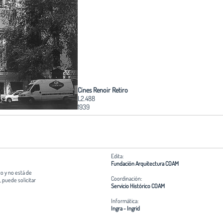
Cines Renoir Retiro
L2.488
1939
Edita:
Fundación Arquitectura COAM
o y no está de
Coordinación:
 puede solicitar
Servicio Histórico COAM
Informática:
Ingra - Ingrid