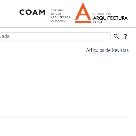
search
question_mark
Artículos de Revistas