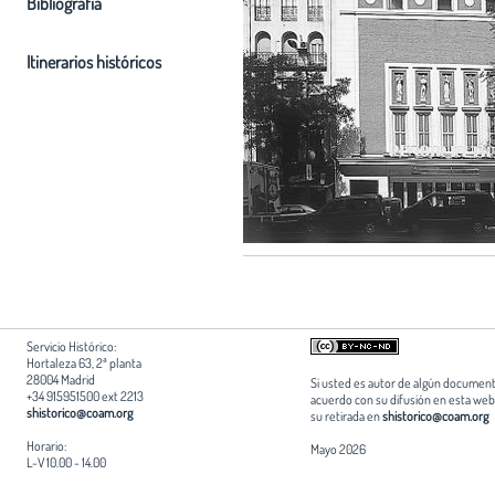
Bibliografia
Itinerarios históricos
Servicio Histórico:
Hortaleza 63, 2ª planta
28004 Madrid
Si usted es autor de algún document
+34 915951500 ext 2213
acuerdo con su difusión en esta web,
shistorico@coam.org
su retirada en
shistorico@coam.org
Horario:
Mayo 2026
L-V 10.00 - 14.00