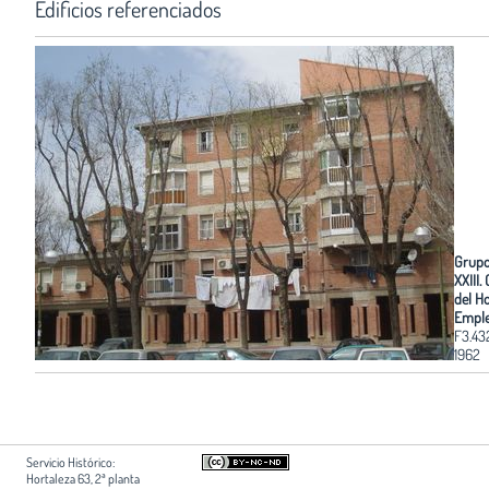
Edificios referenciados
Grupo
XXIII.
del H
Empl
F3.43
1962
Servicio Histórico:
Hortaleza 63, 2ª planta